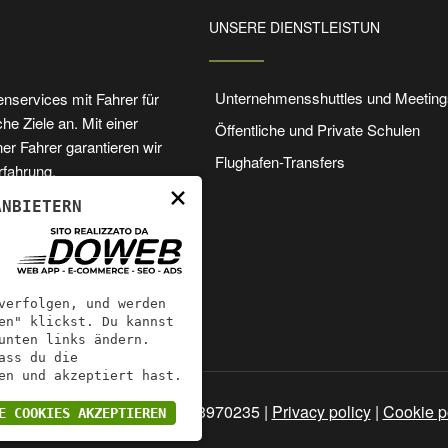
UNSERE DIENSTLEISTUN
Unternehmensshuttles und Meeting
enservices mit Fahrer für
e Ziele an. Mit einer
Öffentliche und Private Schulen
r Fahrer garantieren wir
Flughafen-Transfers
rfahrung.
×
ANBIETERN
verfolgen, und werden
en" klickst. Du kannst
unten links ändern.
ass du die
n und akzeptiert hast.
servizi Oliboni | P.IVA: 02833970235 |
Privacy policy
|
Cookie p
E COOKIES AKZEPTIEREN