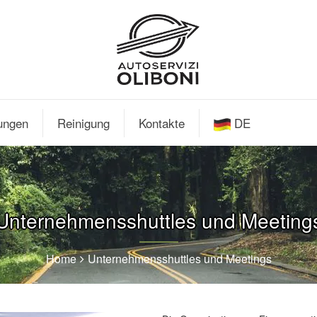
tungen
Reinigung
Kontakte
DE
Unternehmensshuttles und Meeting
Home
Unternehmensshuttles und Meetings