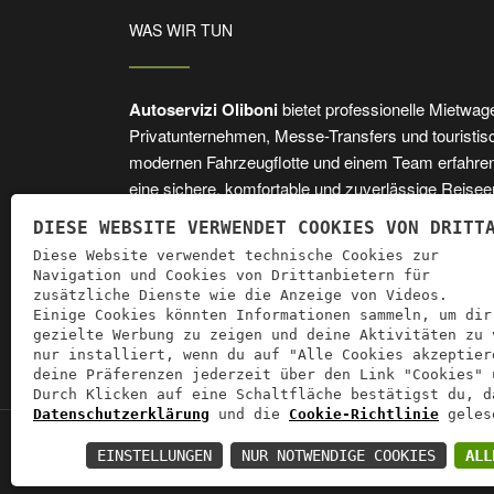
WAS WIR TUN
Autoservizi Oliboni
bietet professionelle Mietwag
Privatunternehmen, Messe-Transfers und touristisch
modernen Fahrzeugflotte und einem Team erfahrene
eine sichere, komfortable und zuverlässige Reisee
DIESE WEBSITE VERWENDET COOKIES VON DRITT
Diese Website verwendet technische Cookies zur
Professional Partner of
Movicron
Navigation und Cookies von Drittanbietern für
zusätzliche Dienste wie die Anzeige von Videos.
Einige Cookies könnten Informationen sammeln, um dir
gezielte Werbung zu zeigen und deine Aktivitäten zu 
nur installiert, wenn du auf "Alle Cookies akzeptier
deine Präferenzen jederzeit über den Link "Cookies" 
Durch Klicken auf eine Schaltfläche bestätigst du, d
Datenschutzerklärung
und die
Cookie-Richtlinie
gelese
Auto
EINSTELLUNGEN
NUR NOTWENDIGE COOKIES
ALL