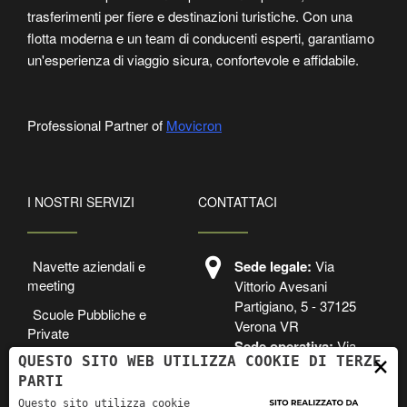
trasferimenti per fiere e destinazioni turistiche. Con una
flotta moderna e un team di conducenti esperti, garantiamo
un'esperienza di viaggio sicura, confortevole e affidabile.
Professional Partner of
Movicron
I NOSTRI SERVIZI
CONTATTACI
Navette aziendali e
Sede legale:
Via
meeting
Vittorio Avesani
Partigiano, 5 - 37125
Scuole Pubbliche e
Verona VR
Private
Sede operativa:
Via
×
QUESTO SITO WEB UTILIZZA COOKIE DI TERZE
Transfer Aeroportuali
dei Cavaleri 9,
PARTI
37060, Lugagnano di
Sona, VR
Questo sito utilizza cookie