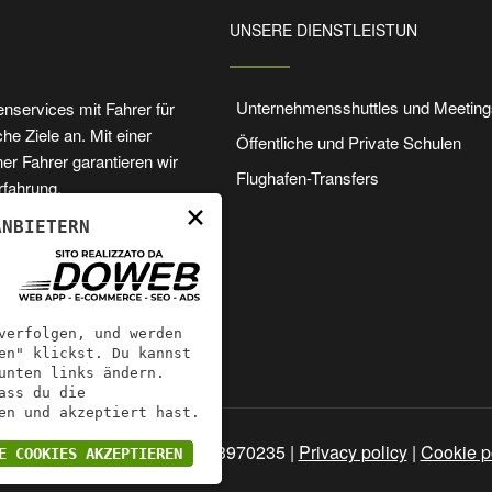
UNSERE DIENSTLEISTUN
Unternehmensshuttles und Meeting
enservices mit Fahrer für
e Ziele an. Mit einer
Öffentliche und Private Schulen
r Fahrer garantieren wir
Flughafen-Transfers
rfahrung.
×
ANBIETERN
verfolgen, und werden
en" klickst. Du kannst
unten links ändern.
ass du die
n und akzeptiert hast.
servizi Oliboni | P.IVA: 02833970235 |
Privacy policy
|
Cookie p
E COOKIES AKZEPTIEREN