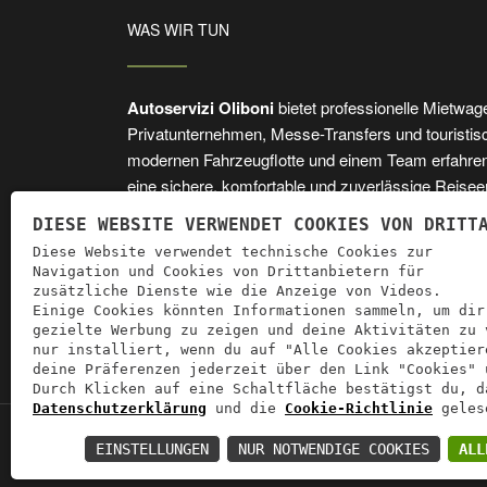
WAS WIR TUN
Autoservizi Oliboni
bietet professionelle Mietwag
Privatunternehmen, Messe-Transfers und touristisch
modernen Fahrzeugflotte und einem Team erfahrene
eine sichere, komfortable und zuverlässige Reisee
DIESE WEBSITE VERWENDET COOKIES VON DRITT
Diese Website verwendet technische Cookies zur
Professional Partner of
Movicron
Navigation und Cookies von Drittanbietern für
zusätzliche Dienste wie die Anzeige von Videos.
Einige Cookies könnten Informationen sammeln, um dir
gezielte Werbung zu zeigen und deine Aktivitäten zu 
nur installiert, wenn du auf "Alle Cookies akzeptier
deine Präferenzen jederzeit über den Link "Cookies" 
Durch Klicken auf eine Schaltfläche bestätigst du, d
Datenschutzerklärung
und die
Cookie-Richtlinie
gelese
Auto
EINSTELLUNGEN
NUR NOTWENDIGE COOKIES
ALL