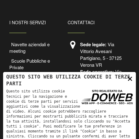
I NOSTRI SERVIZI
CONTATTACI
Navette aziendali e
Sede legale:
Via
meeting
Vittorio Avesani
Partigiano, 5 - 37125
Scuole Pubbliche e
Verona VR
Private
Sede operativa:
Via
×
QUESTO SITO WEB UTILIZZA COOKIE DI TERZE
Transfer Aeroportuali
dei Cavaleri 9,
PARTI
37060, Lugagnano di
Sona, VR
Questo sito utilizza cookie
tecnici per la navigazione e
cookie di terze parti per servizi
+39 3488525305
aggiuntivi come la visualizzazione
di video. Alcuni cookie potrebbero raccogliere
prenotazioni.olib
informazioni per mostrarti pubblicità mirata e tracciare
oni@gmail.com
la tua attività, installandosi solo cliccando su "Accetta
tutti i cookie". Puoi modificare le tue preferenze in
qualsiasi momento tramite il link "Cookie" in basso a
sinistra. Cliccando su un pulsante confermi di aver letto